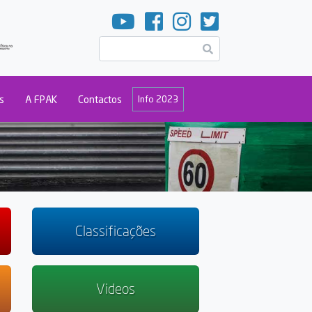
Pesquisar
s
A FPAK
Contactos
Info 2023
Classificações
Videos